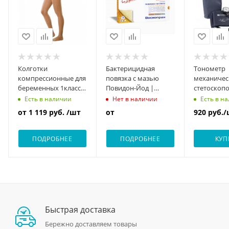
Колготки
Бактерицидная
Тонометр
компрессионные для
повязка с мазью
механичес
беременных 1класс
Повидон-Йод |
стетоскоп
компр. 18-21мм рт.ст.
ВоскоПран
(манжета 
Есть в н
Есть в наличии
Нет в наличии
| ERGOFORMA
25-38 см) |
от
1 119 руб.
/шт
от
920
руб.
/
комплекта
ПОДРОБНЕЕ
ПОДРОБНЕЕ
КУП
Быстрая доставка
Бережно доставляем товары