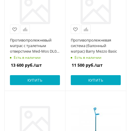
Противопролежневый
Противопролежневая
матрас с туалетным
система (балонный
отверстием Med-Mos DL07-
матрас) Barry Mezzo Basic
IIIB (DB-11A/E-45A)
Есть в наличии
Есть в наличии
13 600
руб.
/шт
11 500
руб.
/шт
КУПИТЬ
КУПИТЬ