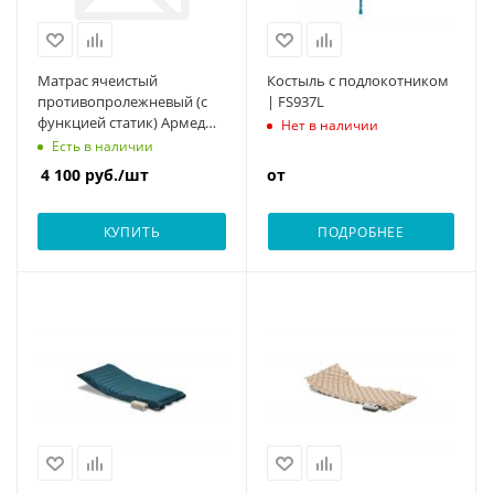
Матрас ячеистый
Костыль с подлокотником
противопролежневый (с
| FS937L
функцией статик) Армед
Нет в наличии
DGC001-1
Есть в наличии
4 100
руб.
/шт
от
КУПИТЬ
ПОДРОБНЕЕ