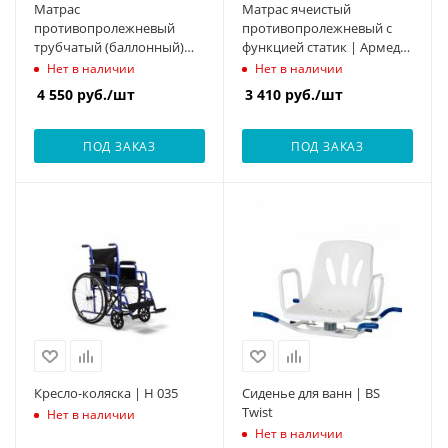
Матрас
Матрас ячеистый
противопролежневый
противопролежневый с
трубчатый (баллонный)
функцией статик | Армед
без функции статик |
DGC001-1
Нет в наличии
Нет в наличии
Армед DGC001-2
4 550
руб.
/шт
3 410
руб.
/шт
ПОД ЗАКАЗ
ПОД ЗАКАЗ
Кресло-коляска | H 035
Сиденье для ванн | BS
Twist
Нет в наличии
Нет в наличии