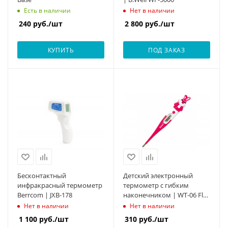
Есть в наличии
Нет в наличии
240
руб.
/шт
2 800
руб.
/шт
КУПИТЬ
ПОД ЗАКАЗ
Бесконтактный
Детский электронный
инфракрасный термометр
термометр с гибким
Berrcom | JXB-178
наконечником | WT-06 Flex
Rabbit
Нет в наличии
Нет в наличии
1 100
руб.
/шт
310
руб.
/шт