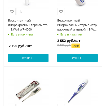
Бесконтактный
Бесконтактный
инфракрасный термометр
инфракрасный термометр
| B.Well WF-4000
височный и ушной | B.Well
WF-1000
Есть в наличии
Есть в наличии
2 552
руб.
/шт
3 190
руб.
2 190
руб.
/шт
-
20
%
КУПИТЬ
КУПИТЬ