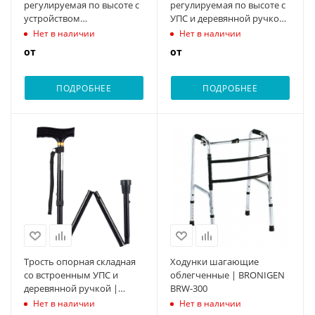
регулируемая по высоте с
регулируемая по высоте с
устройством
УПС и деревянной ручкой
противоскольжения |
| BRONIGEN BOC-200
Нет в наличии
Нет в наличии
BRONIGEN BOC-100
от
от
ПОДРОБНЕЕ
ПОДРОБНЕЕ
Трость опорная складная
Ходунки шагающие
со встроенным УПС и
облегченные | BRONIGEN
деревянной ручкой |
BRW-300
BRONIGEN BOC-300
Нет в наличии
Нет в наличии