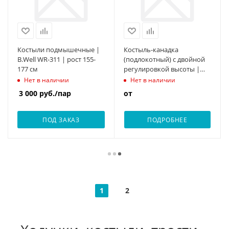
Костыли подмышечные |
Костыль-канадка
B.Well WR-311 | рост 155-
(подлокотный) с двойной
177 см
регулировкой высоты |
B.Well WR-321 (черный)
Нет в наличии
Нет в наличии
3 000
руб.
/пар
от
ПОД ЗАКАЗ
ПОДРОБНЕЕ
1
2