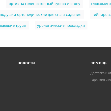
ортез на голеностопный сустав и стопу
глюкомет
подушки ортопедические для сна и сидения
тейпиров
ывающие трусы
урологические прокладки
НОВОСТИ
ПОМОЩЬ
Доставка и о
Гарантия и в