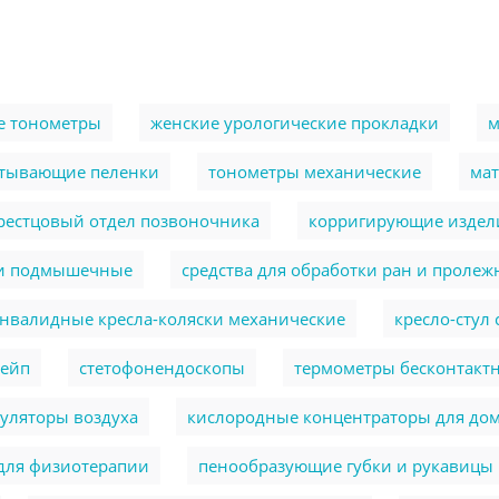
е тонометры
женские урологические прокладки
м
тывающие пеленки
тонометры механические
ма
крестцовый отдел позвоночника
корригирующие издели
и подмышечные
cредства для обработки ран и пролеж
нвалидные кресла-коляски механические
кресло-стул
тейп
стетофонендоскопы
термометры бесконтакт
уляторы воздуха
кислородные концентраторы для до
для физиотерапии
пенообразующие губки и рукавицы