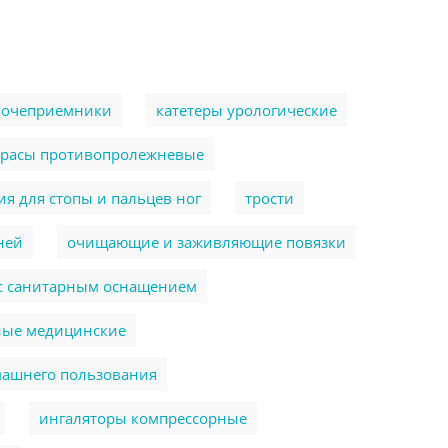
очеприемники
катетеры урологические
трасы противопролежневые
я для стопы и пальцев ног
трости
ней
очищающие и заживляющие повязки
 с санитарным оснащением
ные медицинские
машнего пользования
ингаляторы компрессорные