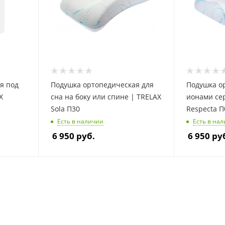
я под
Подушка ортопедическая для
Подушка о
X
сна на боку или спине | TRELAX
ионами се
Sola П30
Respecta П
Есть в наличии
Есть в на
6 950
руб.
6 950
ру