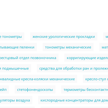
е тонометры
женские урологические прокладки
м
тывающие пеленки
тонометры механические
ма
крестцовый отдел позвоночника
корригирующие издели
и подмышечные
cредства для обработки ран и пролеж
нвалидные кресла-коляски механические
кресло-стул
тейп
стетофонендоскопы
термометры бесконтакт
уляторы воздуха
кислородные концентраторы для до