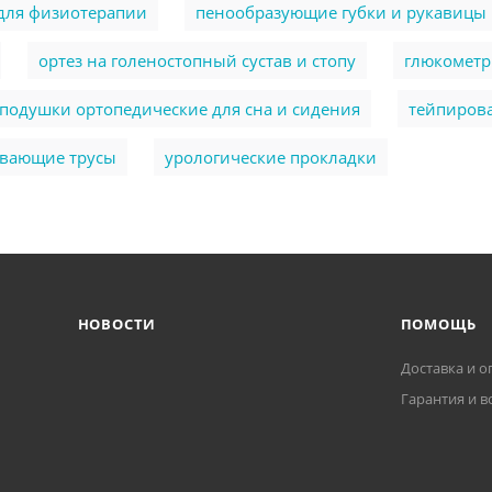
для физиотерапии
пенообразующие губки и рукавицы
ортез на голеностопный сустав и стопу
глюкомет
подушки ортопедические для сна и сидения
тейпиров
ывающие трусы
урологические прокладки
НОВОСТИ
ПОМОЩЬ
Доставка и о
Гарантия и в