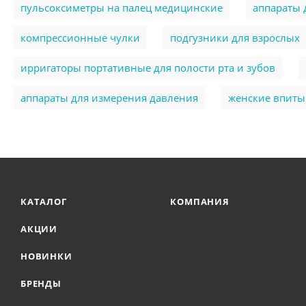
пульсоксиметры на палец медицинские
аппараты 
компрессионные чулки
подгузники для взрослых
ирригаторы портативные для полости рта и зубов
аппараты для измерения давления
женские впит
КАТАЛОГ
КОМПАНИЯ
АКЦИИ
НОВИНКИ
БРЕНДЫ