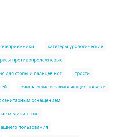
очеприемники
катетеры урологические
трасы противопролежневые
я для стопы и пальцев ног
трости
ней
очищающие и заживляющие повязки
 с санитарным оснащением
ные медицинские
машнего пользования