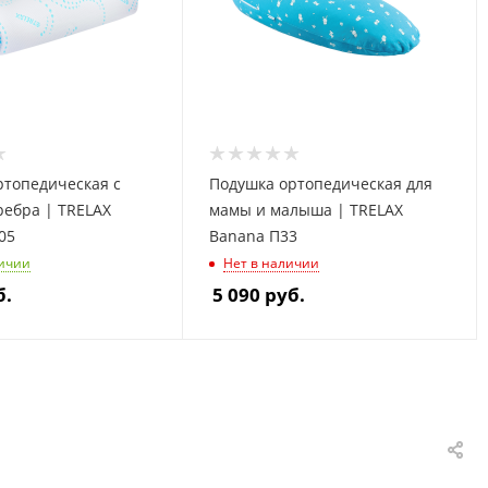
ртопедическая с
Подушка ортопедическая для
ребра | TRELAX
мамы и малыша | TRELAX
05
Banana П33
личии
Нет в наличии
б.
5 090
руб.