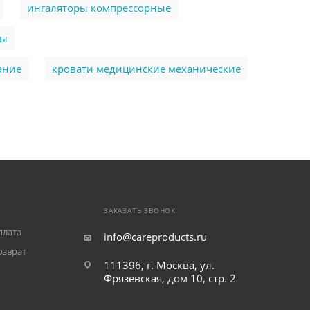
ингаляторы компрессорные
ры
ание
кровати медицинские механические
ЗАКАЗАТЬ ЗВОНОК
плата
info@careproducts.ru
озврат
111396, г. Москва, ул.
Фрязевская, дом 10, стр. 2