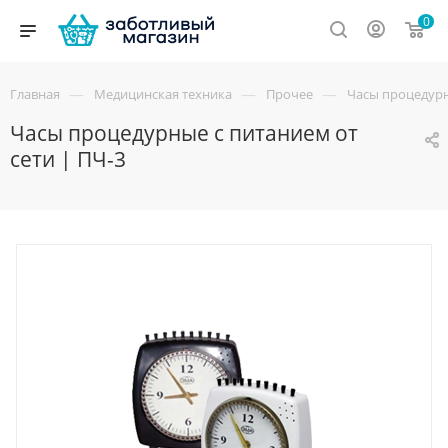
0
—
—
—
Главная
Медицинская техника
Прочее
Часы процедурн
Часы процедурные с питанием от
сети | ПЧ-3