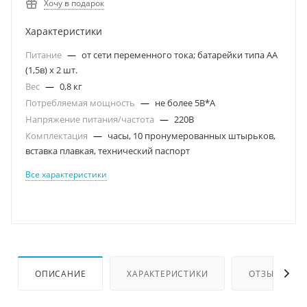
Хочу в подарок
Характеристики
Питание
—
от сети переменного тока; батарейки типа АА
(1,5в) х 2 шт.
Вес
—
0,8 кг
Потребляемая мощность
—
не более 5В*А
Напряжение питания/частота
—
220В
Комплектация
—
часы, 10 пронумерованных штырьков,
вставка плавкая, технический паспорт
Все характеристики
ОПИСАНИЕ
ХАРАКТЕРИСТИКИ
ОТЗЫВЫ