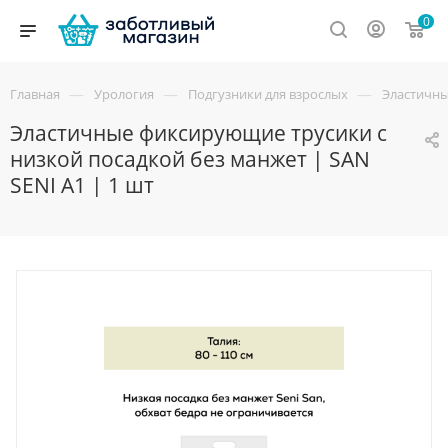
0
—
—
—
Главная
Урология
Подгузники для взрослых
Эластичны
Эластичные фиксирующие трусики с
низкой посадкой без манжет | SAN
SENI A1 | 1 шт