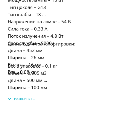
Тип цоколя – G13
Тип колбы – T8
Напряжение на лампе – 54 В
Сила тока – 0,33 А
Поток излучения – 4,8 Вт
Срок службы – 9000 ч
Данные для транспортировки:
Длина – 452 мм
Ширина – 26 мм
Высота – 16 мм
Вес в упаковке – 0,1 кг
Вес – 0,08 кг
Объем – 0,005 м3
Длина – 500 мм
Ширина – 100 мм
Высота – 100 мм