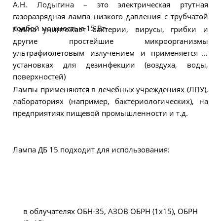
А.Н. Лодыгина – это электрическая ртутная
газоразрядная лампа низкого давления с трубчатой
колбой мощностью 15 Вт
Лампа уничтожает бактерии, вирусы, грибки и
другие простейшие микроорганизмы
ультрафиолетовым излучением и применяется в
установках для дезинфекции (воздуха, воды,
поверхностей)
Лампы применяются в лечебных учреждениях (ЛПУ),
лабораториях (например, бактериологических), на
предприятиях пищевой промышленности и т.д.
Лампа ДБ 15 подходит для использования:
в облучателях ОБН-35, АЗОВ ОБРН (1х15), ОБРН