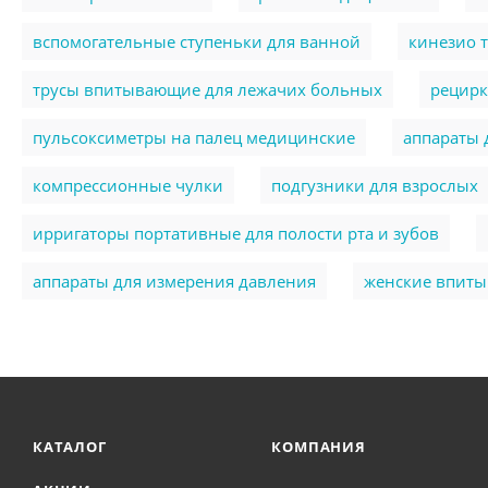
вспомогательные ступеньки для ванной
кинезио 
трусы впитывающие для лежачих больных
рецирк
пульсоксиметры на палец медицинские
аппараты 
компрессионные чулки
подгузники для взрослых
ирригаторы портативные для полости рта и зубов
аппараты для измерения давления
женские впит
КАТАЛОГ
КОМПАНИЯ