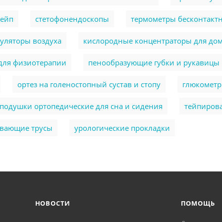
тейп
стетофонендоскопы
термометры бесконтакт
уляторы воздуха
кислородные концентраторы для до
для физиотерапии
пенообразующие губки и рукавицы
ортез на голеностопный сустав и стопу
глюкомет
подушки ортопедические для сна и сидения
тейпиров
ывающие трусы
урологические прокладки
НОВОСТИ
ПОМОЩЬ