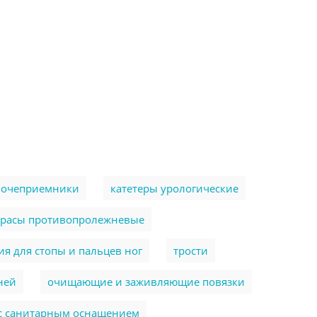
очеприемники
катетеры урологические
трасы противопролежневые
я для стопы и пальцев ног
трости
ней
очищающие и заживляющие повязки
 с санитарным оснащением