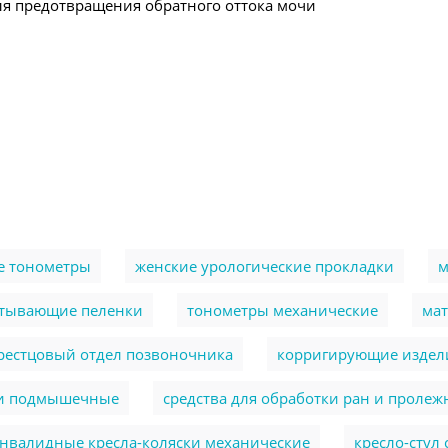
я предотвращения обратного оттока мочи
е тонометры
женские урологические прокладки
м
тывающие пеленки
тонометры механические
ма
крестцовый отдел позвоночника
корригирующие издели
и подмышечные
cредства для обработки ран и пролеж
нвалидные кресла-коляски механические
кресло-стул