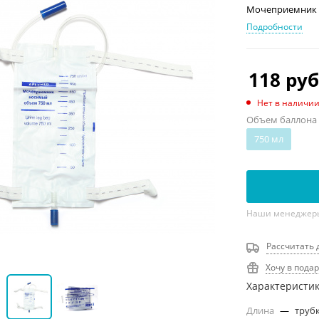
Мочеприемник 
Подробности
118
руб
Нет в наличи
Объем баллона
750 мл
Наши менеджеры 
Рассчитать 
Хочу в пода
Характеристи
Длина
—
трубк