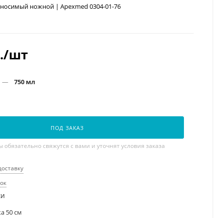
носимый ножной | Apexmed 0304-01-76
.
/шт
и
—
750 мл
ПОД ЗАКАЗ
обязательно свяжутся с вами и уточнят условия заказа
доставку
рок
ки
а 50 см