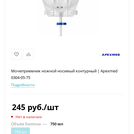
Мочеприемник ножной носимый контурный | Apexmed
0304-05-75
Подробности
245
руб.
/шт
Нет в наличии
Объем баллона
—
750 мл
750 мл