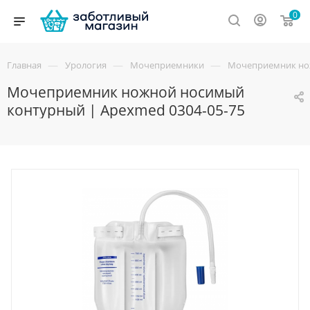
0
—
—
—
Главная
Урология
Мочеприемники
Мочеприемник нож
Мочеприемник ножной носимый
контурный | Apexmed 0304-05-75