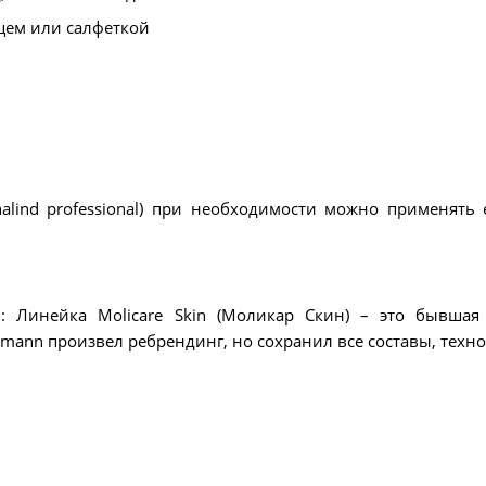
цем или салфеткой
nalind professional) при необходимости можно применят
инейка Molicare Skin (Моликар Скин) – это бывшая л
tmann произвел ребрендинг, но сохранил все составы, техн