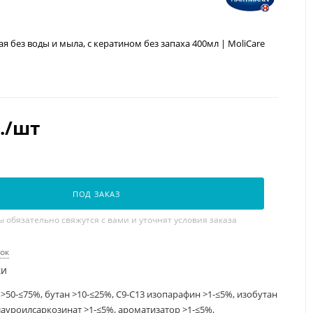
без воды и мыла, с кератином без запаха 400мл | MoliCare
.
/шт
и
ПОД ЗАКАЗ
обязательно свяжутся с вами и уточнят условия заказа
рок
ки
 >50-≤75%, бутан >10-≤25%, С9-С13 изопарафин >1-≤5%, изобутан
лауроилсаркозинат >1-≤5%, ароматизатор >1-≤5%,