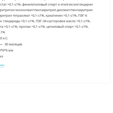
тат >0,1-≤1%, фенилэтиловый спирт и этилгексилглицерин
аэритритил моноолеат/пентаэритрил диолеат/пентаэритрил
ритрил тетраолеат >0,1-≤1%, креатинин >0,1-≤1%, ПЭГ-6
 глицериды >0,1-≤1%, ПЭГ-34 касторовое масло >0,1-≤1%,
а >0,1-≤1%, пропан >0,1-≤1%, цетиловый спирт >0,1-≤1%,
,1%
45 кг)
—
30 месяцев
4*6*6 мм
мл
ики