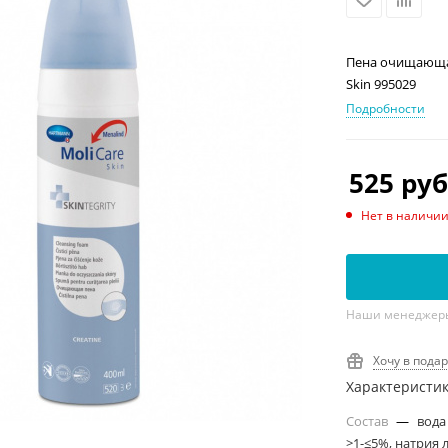
Пена очищающая 
Skin 995029
Подробности
525
руб
Нет в наличи
Наши менеджеры 
Хочу в пода
Характеристи
Состав
—
вода
>1-≤5%, натрия 