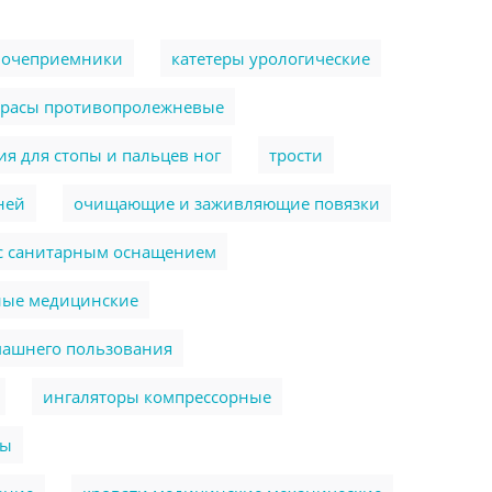
очеприемники
катетеры урологические
трасы противопролежневые
я для стопы и пальцев ног
трости
ней
очищающие и заживляющие повязки
 с санитарным оснащением
ные медицинские
машнего пользования
ингаляторы компрессорные
ры