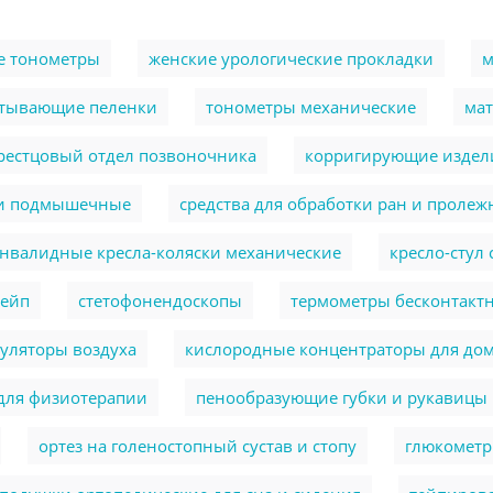
е тонометры
женские урологические прокладки
м
тывающие пеленки
тонометры механические
ма
крестцовый отдел позвоночника
корригирующие издели
и подмышечные
cредства для обработки ран и пролеж
нвалидные кресла-коляски механические
кресло-стул
тейп
стетофонендоскопы
термометры бесконтакт
уляторы воздуха
кислородные концентраторы для до
для физиотерапии
пенообразующие губки и рукавицы
ортез на голеностопный сустав и стопу
глюкомет