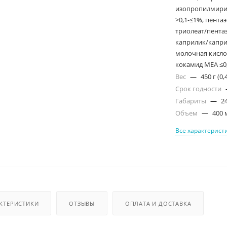
изопропилмирис
>0,1-≤1%, пент
триолеат/пентаэ
каприлик/каприк
молочная кислот
кокамид МЕА ≤0
Вес
—
450 г (0,
Срок годности
Габариты
—
2
Объем
—
400 
Все характерист
КТЕРИСТИКИ
ОТЗЫВЫ
ОПЛАТА И ДОСТАВКА