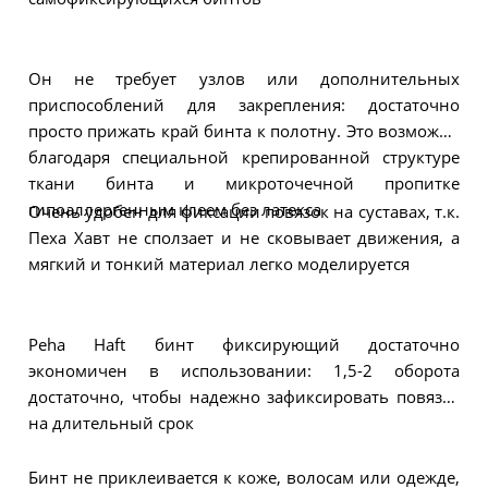
Он не требует узлов или дополнительных
приспособлений для закрепления: достаточно
просто прижать край бинта к полотну. Это возможно
благодаря специальной крепированной структуре
ткани бинта и микроточечной пропитке
гипоаллергенным клеем без латекса
Очень удобен для фиксации повязок на суставах, т.к.
Пеха Хавт не сползает и не сковывает движения, а
мягкий и тонкий материал легко моделируется
Peha Haft бинт фиксирующий достаточно
экономичен в использовании: 1,5-2 оборота
достаточно, чтобы надежно зафиксировать повязку
на длительный срок
Бинт не приклеивается к коже, волосам или одежде,