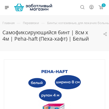
0
—
—
Главная
Перевязки
Бинты: когезивные, для лежачих больны
Самофиксирующийся бинт | 8см х
4м | Peha-haft (Пеха-хафт) | Белый