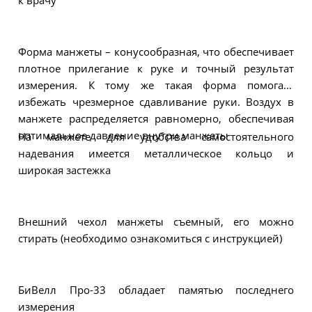
к врачу
Форма манжеты – конусообразная, что обеспечивает
плотное прилегание к руке и точный результат
измерения. К тому же такая форма помогает
избежать чрезмерное сдавливание руки. Воздух в
манжете распределяется равномерно, обеспечивая
оптимальное давление внутри манжеты
На манжете для удобства самостоятельного
надевания имеется металлическое кольцо и
широкая застежка
Внешний чехол манжеты съемный, его можно
стирать (необходимо ознакомиться с инструкцией)
БиВелл Про-33 обладает памятью последнего
измерения