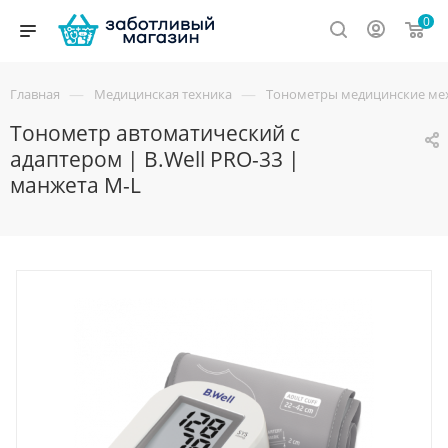
0
—
—
Главная
Медицинская техника
Тонометры медицинские мех
Тонометр автоматический с
адаптером | B.Well PRO-33 |
манжета M-L