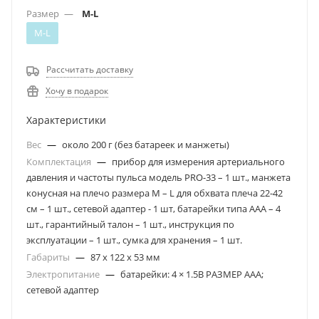
Размер
—
M-L
M-L
Рассчитать доставку
Хочу в подарок
Характеристики
Вес
—
около 200 г (без батареек и манжеты)
Комплектация
—
прибор для измерения артериального
давления и частоты пульса модель PRO-33 – 1 шт., манжета
конусная на плечо размера М – L для обхвата плеча 22-42
см – 1 шт., сетевой адаптер - 1 шт, батарейки типа ААА – 4
шт., гарантийный талон – 1 шт., инструкция по
эксплуатации – 1 шт., сумка для хранения – 1 шт.
Габариты
—
87 x 122 x 53 мм
Электропитание
—
батарейки: 4 × 1.5В РАЗМЕР AAA;
сетевой адаптер