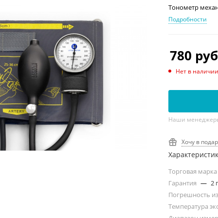
Тонометр механ
Подробности
780
руб
Нет в наличи
Наши менеджеры 
Хочу в пода
Характеристи
Торговая марк
Гарантия
—
2 
Погрешность и
Температура эк
Диапазон изме