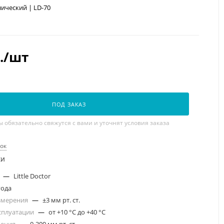
ический | LD-70
.
/шт
и
ПОД ЗАКАЗ
обязательно свяжутся с вами и уточнят условия заказа
рок
ки
а
—
Little Doctor
года
змерения
—
±3 мм рт. ст.
сплуатации
—
от +10 °С до +40 °С
рения
—
0-300 мм рт. ст.