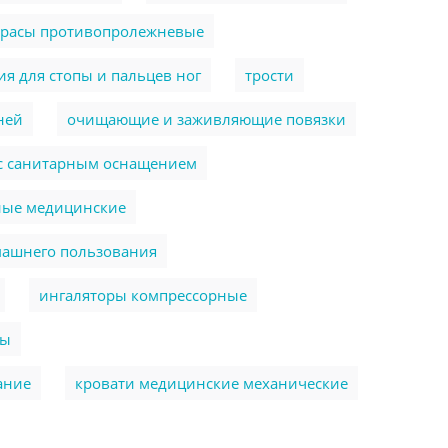
трасы противопролежневые
я для стопы и пальцев ног
трости
ней
очищающие и заживляющие повязки
 с санитарным оснащением
ные медицинские
машнего пользования
ингаляторы компрессорные
ры
ание
кровати медицинские механические