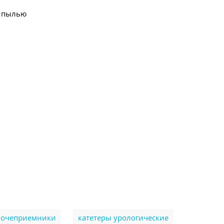
а пылью
очеприемники
катетеры урологические