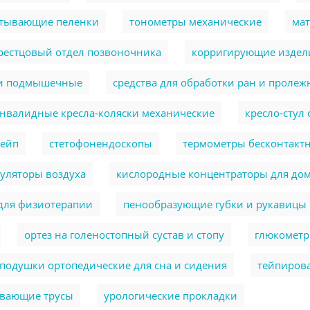
тывающие пеленки
тонометры механические
ма
крестцовый отдел позвоночника
корригирующие издели
и подмышечные
cредства для обработки ран и пролеж
нвалидные кресла-коляски механические
кресло-стул
тейп
стетофонендоскопы
термометры бесконтакт
уляторы воздуха
кислородные концентраторы для до
для физиотерапии
пенообразующие губки и рукавицы
ортез на голеностопный сустав и стопу
глюкомет
подушки ортопедические для сна и сидения
тейпиров
ывающие трусы
урологические прокладки