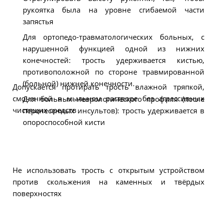
рукоятка была на уровне сгибаемой части
запястья
Для ортопедо-травматологических больных, с
нарушенной функцией одной из нижних
конечностей: трость удерживается кистью,
противоположной по стороне травмированной
(больной) нижней конечности.
Допускается протирать трость влажной тряпкой,
смоченной в мыльном растворе без агрессивных
Для больных неврологического профиля (после
чистящих средств
перенесенных инсультов): трость удерживается в
опороспособной кисти
Не использовать трость с открытым устройством
против скольжения на каменных и твёрдых
поверхностях