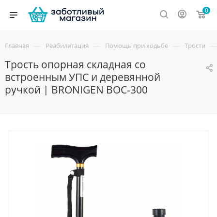
0
—
—
—
—
Главная
Реабилитация
Помощь при ходьбе
Трости
Трость опорная складная со
встроенным УПС и деревянной
ручкой | BRONIGEN BOC-300