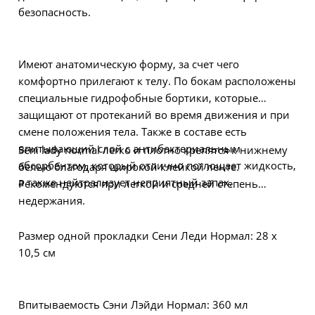
безопасность.
Имеют анатомическую форму, за счет чего
комфортно прилегают к телу. По бокам расположены
специальные гидрофобные бортики, которые
защищают от протеканий во время движения и при
смене положения тела. Также в составе есть
впитывающий слой с антибактериальным
Seni lady normal легко и плотно крепятся к нижнему
абсорбентом, который отлично поглощает жидкость,
белью благодаря широкой клейкой ленте.
а также нейтрализует неприятный запах.
Рекомендуются при легкой и средней степень
недержания.
Размер одной прокладки Сени Леди Нормал: 28 х
10,5 см
Впитываемость Сэни Лэйди Нормал: 360 мл