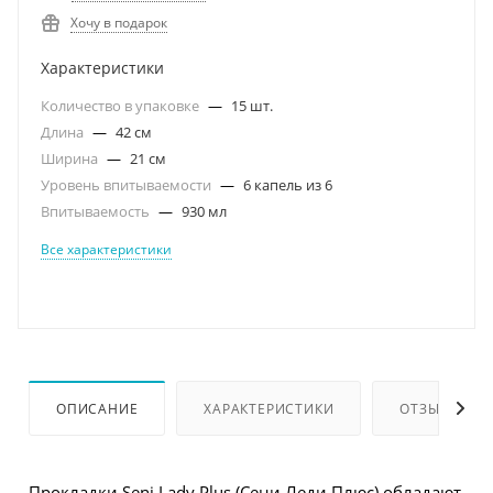
Хочу в подарок
Характеристики
Количество в упаковке
—
15 шт.
Длина
—
42 см
Ширина
—
21 см
Уровень впитываемости
—
6 капель из 6
Впитываемость
—
930 мл
Все характеристики
ОПИСАНИЕ
ХАРАКТЕРИСТИКИ
ОТЗЫВЫ
Прокладки Seni Lady Plus (Сени Леди Плюс) обладают