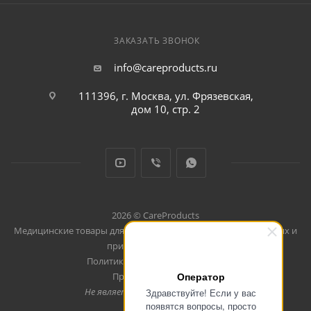
ЗАКАЗАТЬ ЗВОНОК
info@careproducts.ru
111396, г. Москва, ул. Фрязевская,
дом 10, стр. 2
2026 © CareProducts
Медицинские товары для использования дома, в путешествиях и
при занятиях спортом
Политика конфеденциальности
Оператор
Продвижение сайта
Не является публичной офертой
Здравствуйте! Если у вас
появятся вопросы, просто