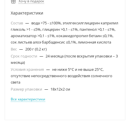
Хочу в подарок
Характеристики
Состав
—
вода >75 - ≤100%, этилгексилглицерин каприлил
гликоль >1 - ≤5%, глицерин >0,1 - ≤1%, пантенол >0,1 - ≤1%,
ароматизатор >0,1 - ≤1%, кокамидопропил бетаин ≤0,1%,
сок листьев алоэ барбаденсис ≤0,1%, лимонная кислота
Вес
—
200 г (0.2 кг)
Срок годности
—
24 месяца (после вскрытия упаковки – 3
месяца)
Условия хранения
—
не ниже 5°С и не выше 25°С,
отсутствие непосредственного воздействия солнечного
света
Размер упаковки
—
18x12x2 см
Все характеристики