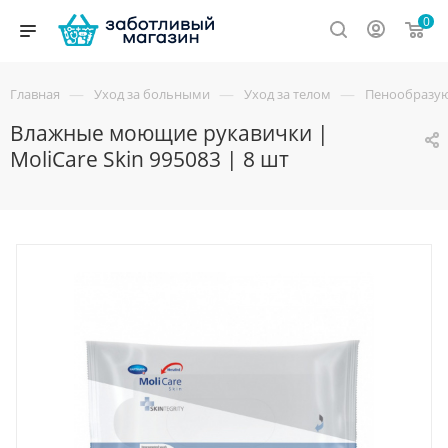
0
—
—
—
Главная
Уход за больными
Уход за телом
Пенообразую
Влажные моющие рукавички |
MoliCare Skin 995083 | 8 шт