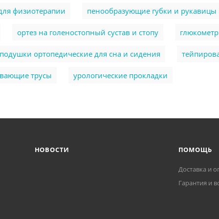
для физиотерапии
пенообразующие губки и рукавицы
ортез на голеностопный сустав и стопу
глюкомет
подушки ортопедические для сна и сидения
тейпиров
ывающие трусы
урологические прокладки
НОВОСТИ
ПОМОЩЬ
Доставка и о
Гарантия и в