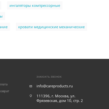
ингаляторы компрессорные
ры
ание
кровати медицинские механические
ЗАКАЗАТЬ ЗВОНОК
плата
info@careproducts.ru
озврат
111396, г. Москва, ул.
Фрязевская, дом 10, стр. 2