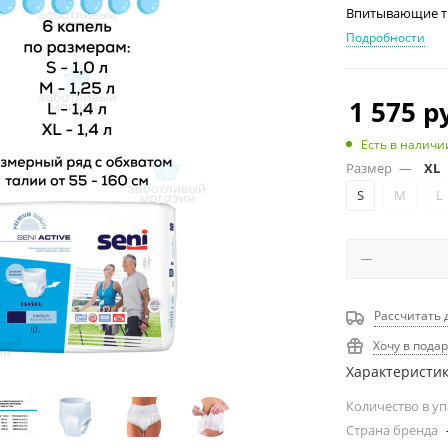
Впитывающие тру
Подробности
1 575
ру
Есть в наличи
Размер
—
XL
S
M
L
Рассчитать 
Хочу в пода
Характеристи
Количество в у
Страна бренда