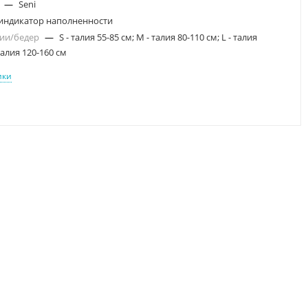
а
—
Seni
индикатор наполненности
лии/бедер
—
S - талия 55-85 см; M - талия 80-110 см; L - талия
 талия 120-160 см
ики