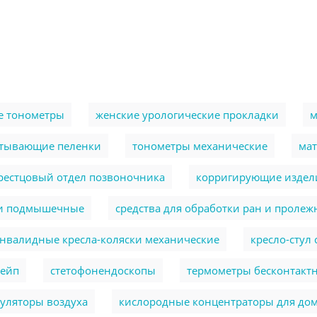
е тонометры
женские урологические прокладки
м
тывающие пеленки
тонометры механические
ма
крестцовый отдел позвоночника
корригирующие издели
и подмышечные
cредства для обработки ран и пролеж
нвалидные кресла-коляски механические
кресло-стул
тейп
стетофонендоскопы
термометры бесконтакт
уляторы воздуха
кислородные концентраторы для до