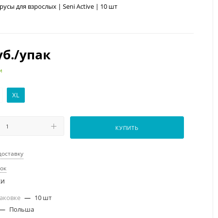
сы для взрослых | Seni Active | 10 шт
б.
/упак
и
XL
КУПИТЬ
доставку
рок
ки
паковке
—
10 шт
—
Польша