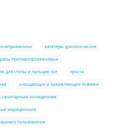
очеприемники
катетеры урологические
трасы противопролежневые
я для стопы и пальцев ног
трости
ней
очищающие и заживляющие повязки
 с санитарным оснащением
ные медицинские
машнего пользования