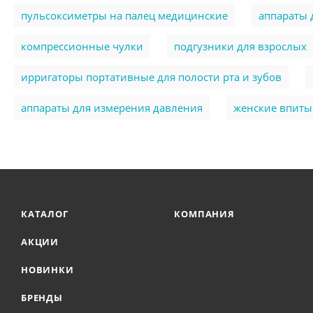
пульсоксиметры на палец медицинские
аппараты 
компрессионные чулки
подгузники для взрослых
ирригаторы портативные для полости рта и зубов
аппараты для измерения давления
женские впит
КАТАЛОГ
КОМПАНИЯ
АКЦИИ
НОВИНКИ
БРЕНДЫ