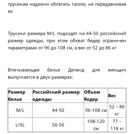
трусикам надежно облегать талию, не передавливая
ее
Трусики размера M/L подходят на 44-50 российский
размер одежды, при этом обхват бедер ограничен
параметрами от 96 до 108 см, а вес от 52 до 86 кг
Впитывающее белье Депенд для женщин
выпускается в двух размерах:
Размер
Российский размер
Объем
Вес
белья
одежды
бедер
52 – 86
M/L
44-50
96-108 см
кг
108-120
77 –
L/XL
50-56
см
118 кг