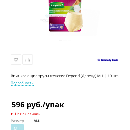
Впитывающие трусы женские Depend (Депенд) M-L | 10 шт.
Подробности
596
руб.
/упак
Нет в наличии
Размер
—
M-L
M-L