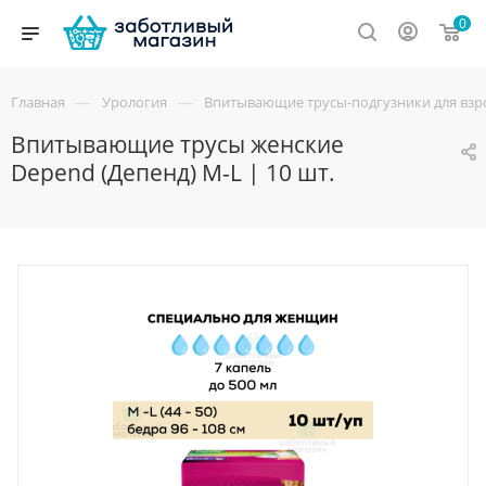
0
—
—
Главная
Урология
Впитывающие трусы-подгузники для взр
Впитывающие трусы женские
Depend (Депенд) M-L | 10 шт.