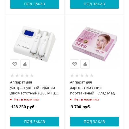
ПОД ЗАКАЗ
ПОД ЗАКАЗ
Аппарат для
Аппарат для
ультразвуковой терапии
дарсонвализации
двухчастотный (0,88 МГц,
портативный | Элад Мед
2,64 МГц) | УЗТ-1.3.01Ф
ТеКо
Нет в наличии
Нет в наличии
Мед ТеКо
128 250
руб.
3 700
руб.
ПОД ЗАКАЗ
ПОД ЗАКАЗ