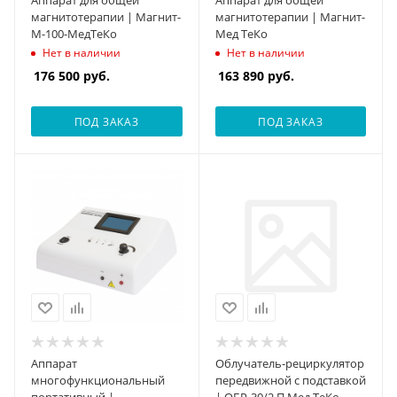
Аппарат для общей
Аппарат для общей
магнитотерапии | Магнит-
магнитотерапии | Магнит-
М-100-МедТеКо
Мед ТеКо
Нет в наличии
Нет в наличии
176 500
руб.
163 890
руб.
ПОД ЗАКАЗ
ПОД ЗАКАЗ
Аппарат
Облучатель-рециркулятор
многофункциональный
передвижной с подставкой
портативный |
| ОБР-30/2 П Мед ТеКо