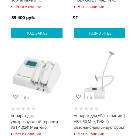
ЭЛЭСКУЛАП Мед ТеКо
Нет в наличии
Нет в наличии
АСЭтМ-01/6 (режим
от
электростимуляции)
59 400
руб.
ПОД ЗАКАЗ
ПОДРОБНЕЕ
Аппарат для
Аппарат для УВЧ-терапии |
ультразвуковой терапии |
УВЧ-30 Мед ТеКо (с
УЗТ-1.02Ф МедТеко
резонансным индуктором)
Нет в наличии
Нет в наличии